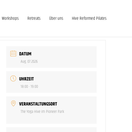
Workshops
Retreats
Über uns
Hive Reformed Pilates
DATUM
Aug. 07 2026
UHRZEIT
18:00 - 19:00
VERANSTALTUNGSORT
The Yoga Hive im Pioneer Park