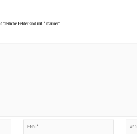
forderliche Felder sind mit
*
markiert
E-
Websit
Mail*