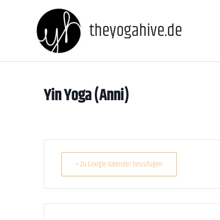
Zum
Inhalt
theyogahive.de
springen
Yin Yoga (Anni)
+ Zu Google Kalender hinzufügen