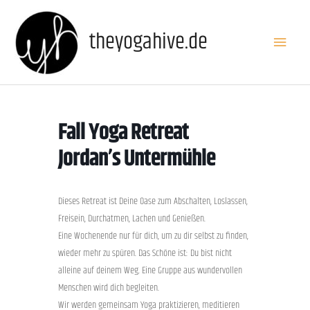
Zum
Inhalt
theyogahive.de
Haupt
springen
Fall Yoga Retreat
Jordan’s Untermühle
Dieses Retreat ist Deine Oase zum Abschalten, Loslassen,
Freisein, Durchatmen, Lachen und Genießen.
Eine Wochenende nur für dich, um zu dir selbst zu finden,
wieder mehr zu spüren. Das Schöne ist: Du bist nicht
alleine auf deinem Weg. Eine Gruppe aus wundervollen
Menschen wird dich begleiten.
Wir werden gemeinsam Yoga praktizieren, meditieren