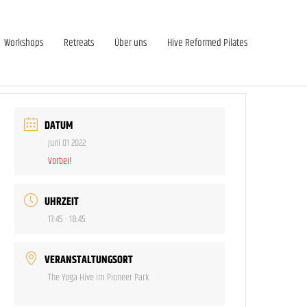
Workshops
Retreats
Über uns
Hive Reformed Pilates
DATUM
Juni 01 2022
Vorbei!
UHRZEIT
17:45 - 18:45
VERANSTALTUNGSORT
The Yoga Hive im Pioneer Park