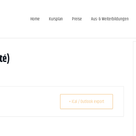
Home
Kursplan
Preise
Aus- & Weiterbildungen
té)
+ iCal / Outlook export