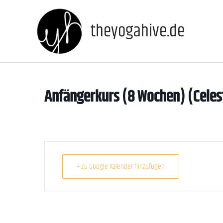
Zum
Inhalt
theyogahive.de
springen
Anfängerkurs (8 Wochen) (Celes
+ Zu Google Kalender hinzufügen