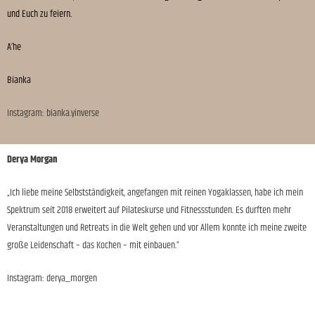
und Euch zu feiern.
A’he
Bianka
Instagram: bianka.yinverse
Derya Morgan
„Ich liebe meine Selbstständigkeit, angefangen mit reinen Yogaklassen, habe ich mein
Spektrum seit 2018 erweitert auf Pilateskurse und Fitnessstunden. Es durften mehr
Veranstaltungen und Retreats in die Welt gehen und vor Allem konnte ich meine zweite
große Leidenschaft – das Kochen – mit einbauen.“
Instagram: derya_morgen