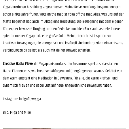
Seit 2022 bin ich ein Teil des The Yoga Hive Teams und habe in Frankfurt meine
Yogalehrerinnen Ausbildung abgeschlossen. Meine Reise zum Yoga begann dennoch
schon einige Jahre früher. Yoga on the mat ist Yoga off the mat. Alles, was uns auf der
Matte begegnet hat, auch im Alltag eine Bedeutung. Die Begegnung mit dem eigenen
Körper, der bewusste Umgang mit den Gedanken und den Blick auf das tiefe Innere
spielt in meiner Yogapraxis eine große Rolle. Mein Unterricht ist inspiriert von
kreativen Bewegungen, die energetisch und kraftvoll sind und trotzdem ein achtsame
Verbindung zu dir selbst, als auch mit deiner Umwelt schaffen.
Creative Hatha Flow:
die Yogapraxis umfasst ein Zusammenspiel aus klassischen
Hatha Elementen sowie kreativen Abfolgen und Übergängen von Asanas. Geleitet von
dem Atem entsteht eine Meditation in Bewegung. Für alle, die gerne kraftvoll und
dynamisch fließen und dabei Lust auf neue, ungewöhnliche Bewegung haben.
Instagram: indigoflow.yoga
Bild: Miga and Mike